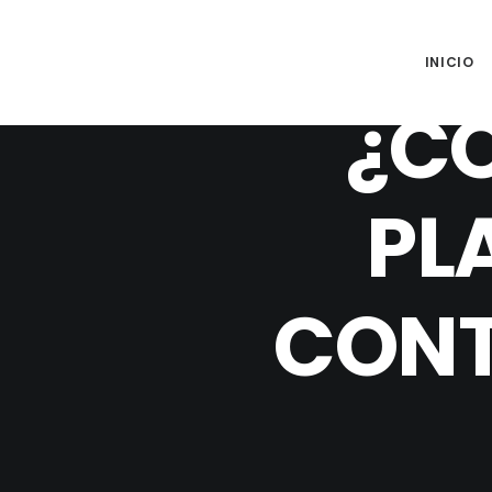
INICIO
¿C
PL
CONT