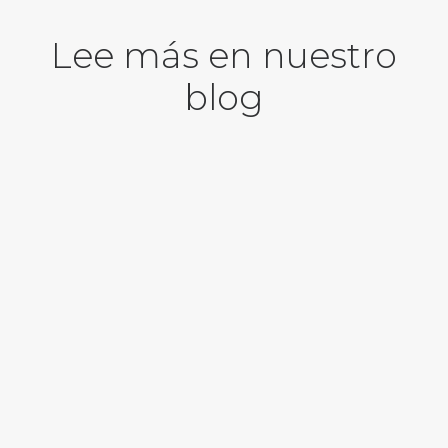
Lee más en nuestro
blog
MARKETING INFANTIL: CUÁLES SON LAS ESTRATEGIAS
PERMITIDAS PARA IMPACTAR EN ESTE PÚBLICO
25 octubre, 2023
por Equipo MVC