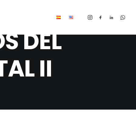
S DEL
AL II