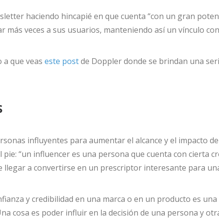
sletter haciendo hincapié en que cuenta “con un gran potenci
ar más veces a sus usuarios, manteniendo así un vínculo cont
to a que veas
este post
de Doppler donde se brindan una seri
s
ersonas influyentes para aumentar el alcance y el impacto de
al pie: “un influencer es una persona que cuenta con cierta c
e llegar a convertirse en un prescriptor interesante para un
ianza y credibilidad en una marca o en un producto es una t
Una cosa es poder influir en la decisión de una persona y otr