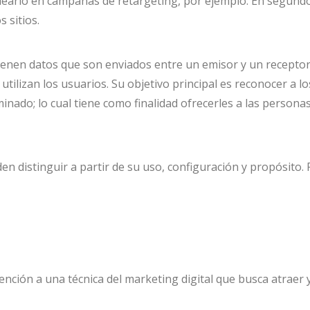
learlo en campañas de retargeting, por ejemplo. En segundo o
s sitios.
ienen datos que son enviados entre un emisor y un receptor.
utilizan los usuarios. Su objetivo principal es reconocer a lo
rminado; lo cual tiene como finalidad ofrecerles a las person
den distinguir a partir de su uso, configuración y propósito.
ón a una técnica del marketing digital que busca atraer y 