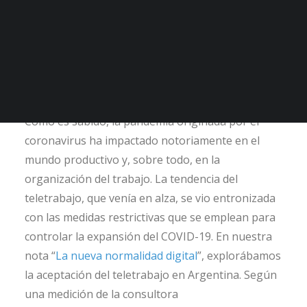
norteamericana lanzó un
Asistente online para
optimizar las rutinas
laborales desde casa.
Como es sabido, la pandemia originada por el
coronavirus ha impactado notoriamente en el
mundo productivo y, sobre todo, en la
organización del trabajo. La tendencia del
teletrabajo, que venía en alza, se vio entronizada
con las medidas restrictivas que se emplean para
controlar la expansión del COVID-19. En nuestra
nota “
La nueva normalidad digital
”, explorábamos
la aceptación del teletrabajo en Argentina. Según
una medición de la consultora