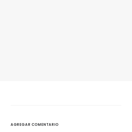
JUEGOS OLÍMPICOS Y LA PRESENCIA DE LAS MARCAS
4 agosto, 2023
por Equipo MVC
AGREGAR COMENTARIO